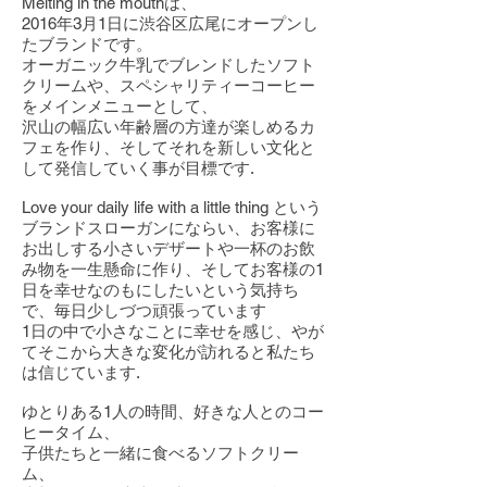
Melting in the mouthは、
2016年3月1日に渋谷区広尾にオープンし
たブランドです。
オーガニック牛乳でブレンドしたソフト
クリームや、スペシャリティーコーヒー
をメインメニューとして、
沢山の幅広い年齢層の方達が楽しめるカ
フェを作り、そしてそれを新しい文化と
して発信していく事が目標です.
Love your daily life with a little thing という
ブランドスローガンにならい、お客様に
お出しする小さいデザートや一杯のお飲
み物を一生懸命に作り、そしてお客様の1
日を幸せなのもにしたいという気持ち
で、毎日少しづつ頑張っています
1日の中で小さなことに幸せを感じ、やが
てそこから大きな変化が訪れると私たち
は信じています.
ゆとりある1人の時間、好きな人とのコー
ヒータイム、
子供たちと一緒に食べるソフトクリー
ム、