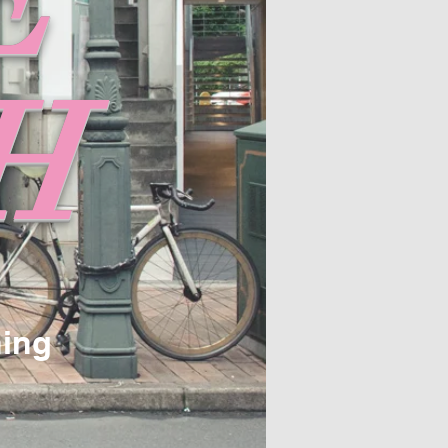
E
H
hing