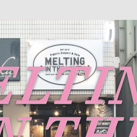
T
ONLINE SHOP
CONTACT
More
2
ELTI