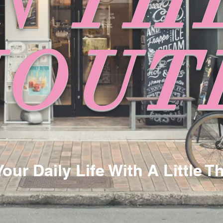
N TH
MOUT
our Daily Life With A Little T