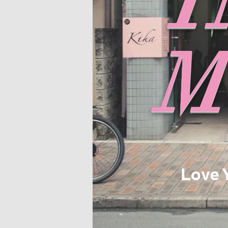
I
Love Y