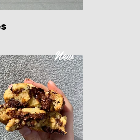
es
New