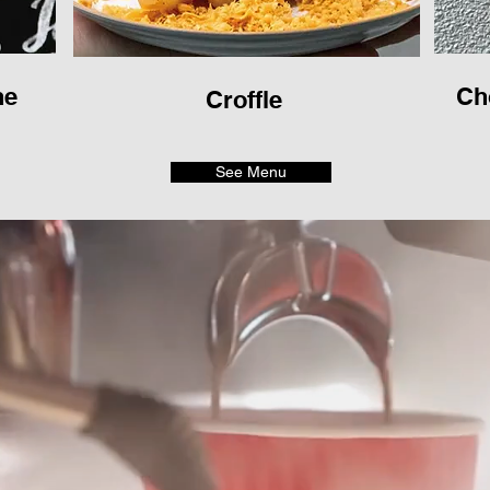
ne
Ch
Croffle
See Menu